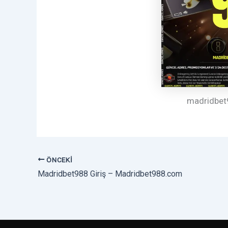
madridbet9
ÖNCEKI
Madridbet988 Giriş – Madridbet988.com