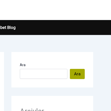
bet Blog
Ara
Ara