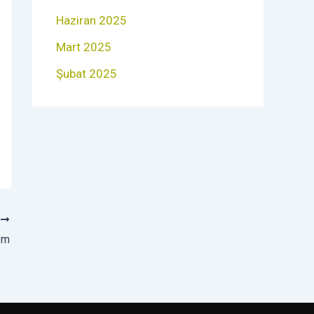
Haziran 2025
Mart 2025
Şubat 2025
T
om