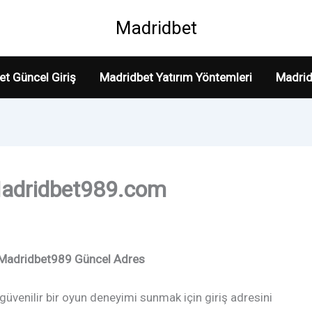
Madridbet
t Güncel Giriş
Madridbet Yatırım Yöntemleri
Madrid
Madridbet989.com
Madridbet989 Güncel Adres
 güvenilir bir oyun deneyimi sunmak için giriş adresini