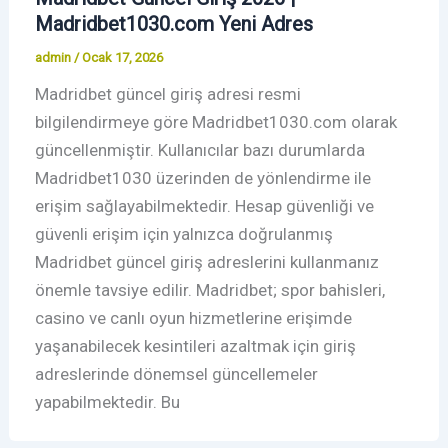
Madridbet1030.com Yeni Adres
admin
/
Ocak 17, 2026
Madridbet güncel giriş adresi resmi
bilgilendirmeye göre Madridbet1030.com olarak
güncellenmiştir. Kullanıcılar bazı durumlarda
Madridbet1030 üzerinden de yönlendirme ile
erişim sağlayabilmektedir. Hesap güvenliği ve
güvenli erişim için yalnızca doğrulanmış
Madridbet güncel giriş adreslerini kullanmanız
önemle tavsiye edilir. Madridbet; spor bahisleri,
casino ve canlı oyun hizmetlerine erişimde
yaşanabilecek kesintileri azaltmak için giriş
adreslerinde dönemsel güncellemeler
yapabilmektedir. Bu