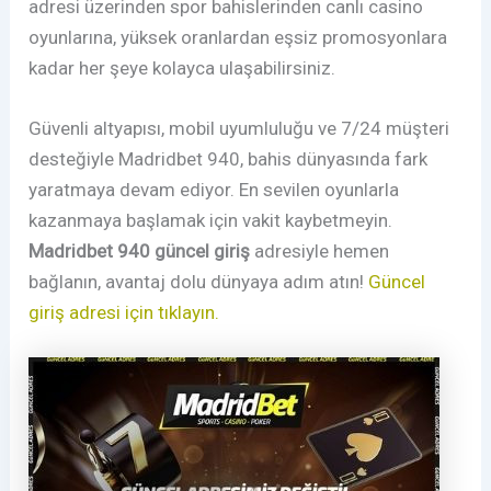
adresi üzerinden spor bahislerinden canlı casino
oyunlarına, yüksek oranlardan eşsiz promosyonlara
kadar her şeye kolayca ulaşabilirsiniz.
Güvenli altyapısı, mobil uyumluluğu ve 7/24 müşteri
desteğiyle Madridbet 940, bahis dünyasında fark
yaratmaya devam ediyor. En sevilen oyunlarla
kazanmaya başlamak için vakit kaybetmeyin.
Madridbet 940 güncel giriş
adresiyle hemen
bağlanın, avantaj dolu dünyaya adım atın!
Güncel
giriş adresi için tıklayın.