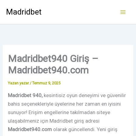
İçeriğe
Madridbet
atla
Mai
Men
Madridbet940 Giriş –
Madridbet940.com
Yazan
yazar
/
Temmuz 9, 2025
Madridbet 940,
kesintisiz oyun deneyimi ve güvenilir
bahis seçenekleriyle üyelerine her zaman en iyisini
sunuyor! Erişim engellerine takılmadan siteye
ulaşabilmeniz için Madridbet giriş adresi
Madridbet940.com
olarak güncellendi. Yeni giriş