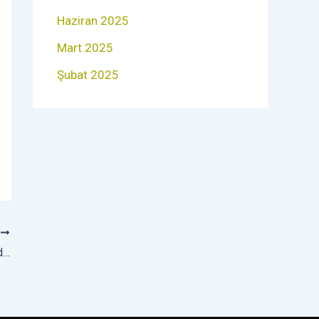
Haziran 2025
Mart 2025
Şubat 2025
T
Madridbet1023 Güncel Giriş Adresi | Madridbet1023.com