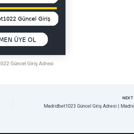
022 Güncel Giriş Adresi
NEX