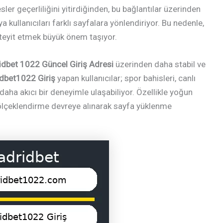
er geçerliliğini yitirdiğinden, bu bağlantılar üzerinden
kullanıcıları farklı sayfalara yönlendiriyor. Bu nedenle,
teyit etmek büyük önem taşıyor.
dbet 1022 Güncel Giriş Adresi
üzerinden daha stabil ve
dbet1022 Giriş
yapan kullanıcılar; spor bahisleri, canlı
 daha akıcı bir deneyimle ulaşabiliyor. Özellikle yoğun
ölçeklendirme devreye alınarak sayfa yüklenme