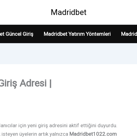
Madridbet
t Güncel Giriş
Madridbet Yatırım Yöntemleri
Madrid
riş Adresi |
anıcılar için yeni giriş adresini aktif ettiğini duyurdu.
steyen üyelerin artık yalnızca
Madridbet1022.com