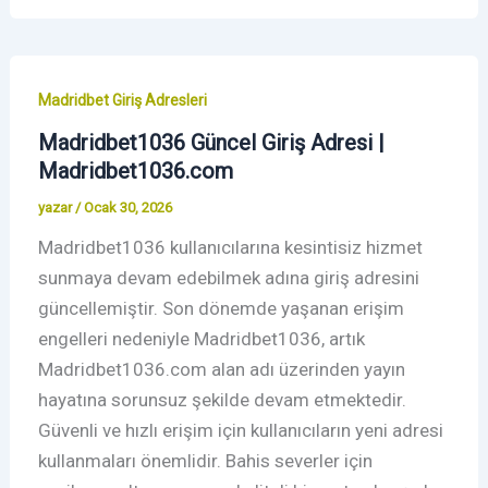
Madridbet Giriş Adresleri
Madridbet1036 Güncel Giriş Adresi |
Madridbet1036.com
yazar
/
Ocak 30, 2026
Madridbet1036 kullanıcılarına kesintisiz hizmet
sunmaya devam edebilmek adına giriş adresini
güncellemiştir. Son dönemde yaşanan erişim
engelleri nedeniyle Madridbet1036, artık
Madridbet1036.com alan adı üzerinden yayın
hayatına sorunsuz şekilde devam etmektedir.
Güvenli ve hızlı erişim için kullanıcıların yeni adresi
kullanmaları önemlidir. Bahis severler için