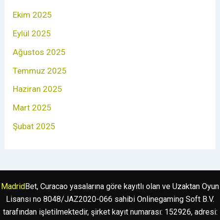
Ekim 2025
Eylül 2025
Ağustos 2025
Temmuz 2025
Haziran 2025
Mart 2025
Şubat 2025
Madrid
Bet, Curacao yasalarına göre kayıtlı olan ve Uzaktan Oyun
Lisansı no 8048/JAZ2020-066 sahibi Onlinegaming Soft B.V.
tarafından işletilmektedir, şirket kayıt numarası: 152926, adresi: