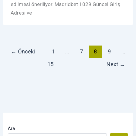
edilmesi öneriliyor. Madridbet 1029 Güncel Giriş
Adresi ve
←
Önceki
1
…
7
8
9
…
15
Next
→
Ara