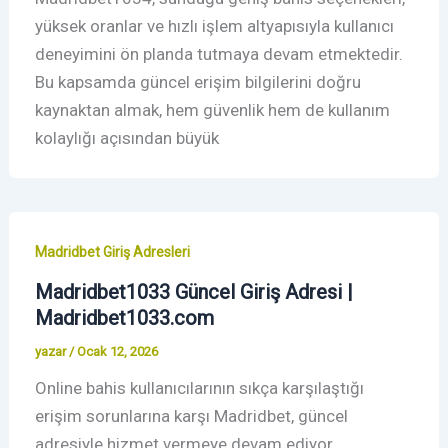
yüksek oranlar ve hızlı işlem altyapısıyla kullanıcı
deneyimini ön planda tutmaya devam etmektedir.
Bu kapsamda güncel erişim bilgilerini doğru
kaynaktan almak, hem güvenlik hem de kullanım
kolaylığı açısından büyük
Madridbet Giriş Adresleri
Madridbet1033 Güncel Giriş Adresi |
Madridbet1033.com
yazar
/
Ocak 12, 2026
Online bahis kullanıcılarının sıkça karşılaştığı
erişim sorunlarına karşı Madridbet, güncel
adresiyle hizmet vermeye devam ediyor.