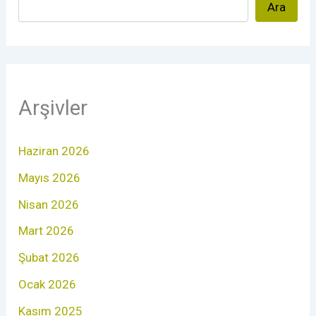
Ara
Arşivler
Haziran 2026
Mayıs 2026
Nisan 2026
Mart 2026
Şubat 2026
Ocak 2026
Kasım 2025