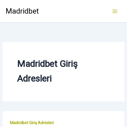
İçeriğe
Madridbet
atla
Mai
Men
Madridbet Giriş
Adresleri
Madridbet Giriş Adresleri